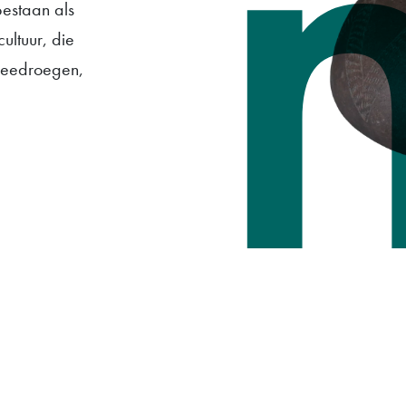
bestaan als
ultuur, die
 meedroegen,