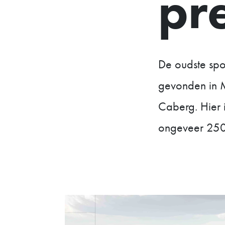
pr
De oudste spor
gevonden in Ma
Caberg. Hier i
ongeveer 250