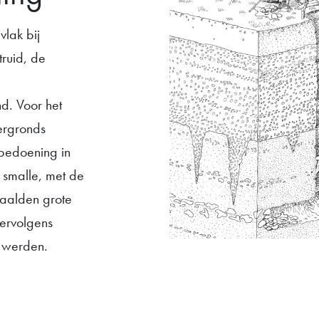
vlak bij
truid, de
d. Voor het
ergronds
 bedoening in
r smalle, met de
haalden grote
ervolgens
d werden.