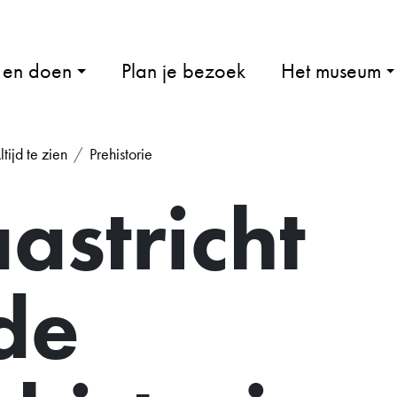
 en doen
Plan je bezoek
Het museum
ltijd te zien
Prehistorie
astricht
 de