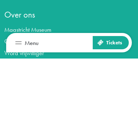
Over ons
Maastricht Museum
Contact & Pers
Menu
Tickets
Zien en doen
Plan je bezoek
Word vrijwilliger
Het museum
Blijf op de hoogte
Aanmelden nieuwsbrief