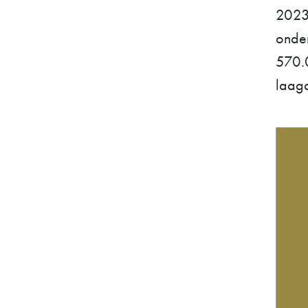
2023.
onder
570.0
laagd