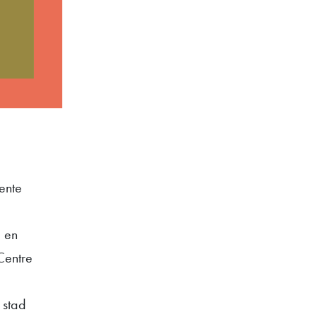
ente
p en
Centre
 stad