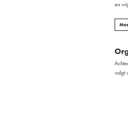
en wij
Mee
Or
Achte
volgt u