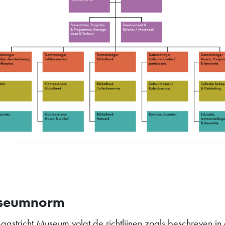
seumnorm
astricht Museum volgt de richtlijnen zoals beschreven in