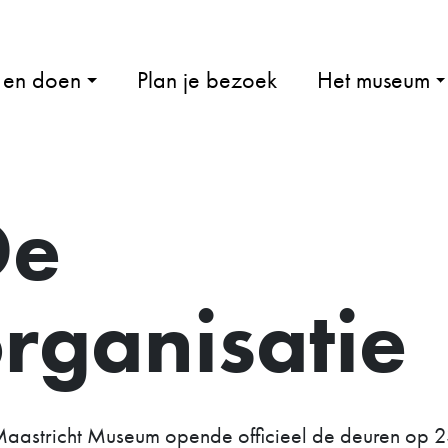
 en doen
Plan je bezoek
Het museum
De
rganisatie
aastricht Museum opende officieel de deuren op 23