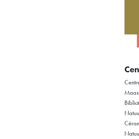
Cen
Centr
Maast
Bibli
Natuur
Céram
Natuu