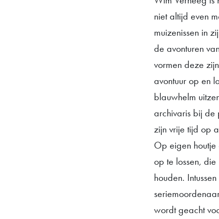
Wim Verheeg is no
niet altijd even 
muizenissen in zi
de avonturen van
vormen deze zijn 
avontuur op en la
blauwhelm uitze
archivaris bij de 
zijn vrije tijd o
Op eigen houtje
op te lossen, die
houden. Intussen
seriemoordenaar,
wordt geacht voo