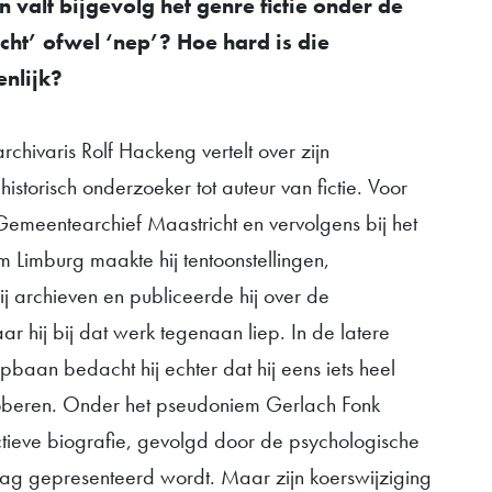
 valt bijgevolg het genre fictie onder de
cht’ ofwel ‘nep’? Hoe hard is die
enlijk?
chivaris Rolf Hackeng vertelt over zijn
historisch onderzoeker tot auteur van fictie. Voor
 Gemeentearchief Maastricht en vervolgens bij het
m Limburg maakte hij tentoonstellingen,
ij archieven en publiceerde hij over de
 hij bij dat werk tegenaan liep. In de latere
opbaan bedacht hij echter dat hij eens iets heel
oberen. Onder het pseudoniem Gerlach Fonk
ictieve biografie, gevolgd door de psychologische
daag gepresenteerd wordt. Maar zijn koerswijziging