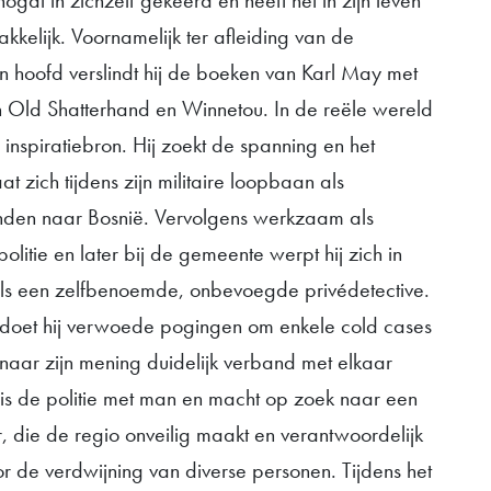
gal in zichzelf gekeerd en heeft het in zijn leven
makkelijk. Voornamelijk ter afleiding van de
jn hoofd verslindt hij de boeken van Karl May met
 Old Shatterhand en Winnetou. In de reële wereld
inspiratiebron. Hij zoekt de spanning en het
at zich tijdens zijn militaire loopbaan als
nden naar Bosnië. Vervolgens werkzaam als
politie en later bij de gemeente werpt hij zich in
p als een zelfbenoemde, onbevoegde privédetective.
 doet hij verwoede pogingen om enkele cold cases
 naar zijn mening duidelijk verband met elkaar
 is de politie met man en macht op zoek naar een
 die de regio onveilig maakt en verantwoordelijk
r de verdwijning van diverse personen. Tijdens het