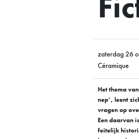
Fic
zaterdag 26 o
Céramique
Het thema van
nep’, leent zi
vragen op over
Een daarvan is
feitelijk hist