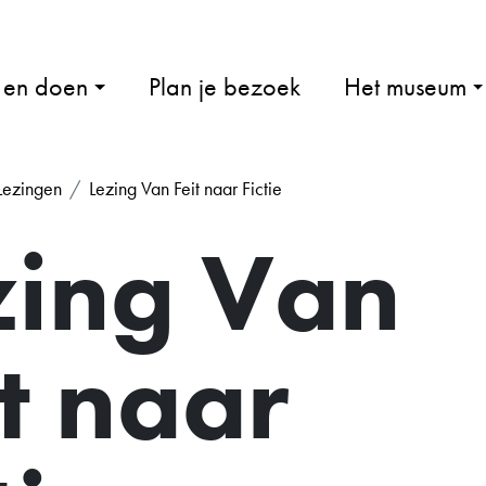
 en doen
Plan je bezoek
Het museum
Lezingen
Lezing Van Feit naar Fictie
zing Van
t naar