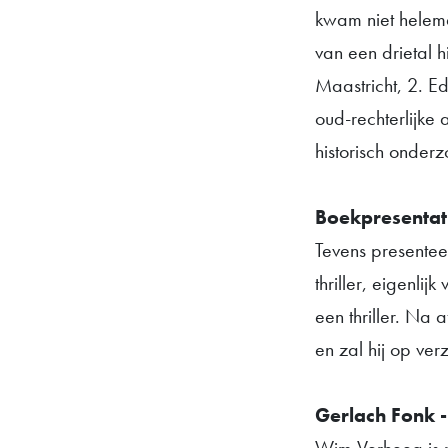
kwam niet helema
van een drietal h
Maastricht, 2. E
oud-rechterlijke a
historisch onderz
Boekpresentat
Tevens presenteer
thriller, eigenli
een thriller. Na 
en zal hij op ver
Gerlach Fonk -