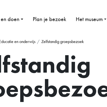
 en doen
Plan je bezoek
Het museum
Educatie en onderwijs
Zelfstandig groepsbezoek
lfstandig
oepsbezo