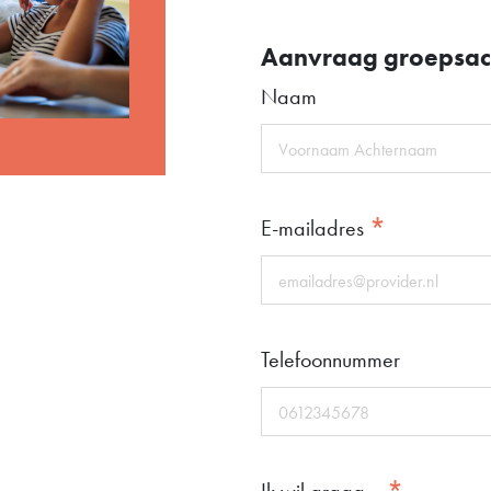
Aanvraag groepsacti
Naam
*
E-mailadres
Telefoonnummer
Ik wil graag...