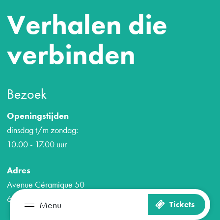
Verhalen die
verbinden
Bezoek
Openingstijden
dinsdag t/m zondag:
10.00 - 17.00 uur
Adres
Avenue Céramique 50
6221 KV Maastricht
Menu
Tickets
Zien en doen
Plan je bezoek