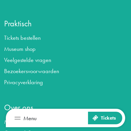
Praktisch
Tickets bestellen
Museum shop
Veelgestelde vragen
B
ezoekersvoorwaarden
Privacyverklaring
Over ons
Menu
Tickets
Maastricht Museum
Zien en doen
Plan je bezoek