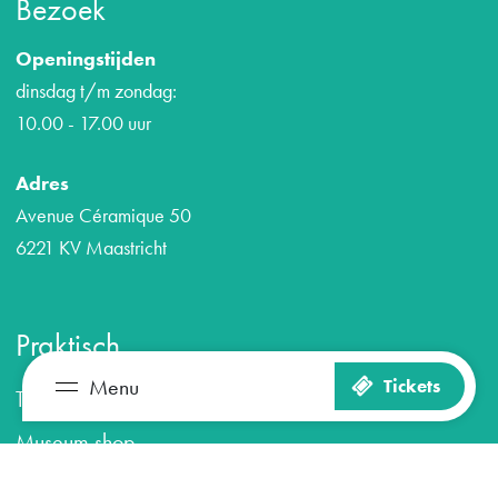
Bezoek
Openingstijden
dinsdag t/m zondag:
10.00 - 17.00 uur
Adres
Avenue Céramique 50
6221 KV Maastricht
Praktisch
Menu
Tickets
Tickets bestellen
Zien en doen
Plan je bezoek
Museum shop
Veelgestelde vragen
Het museum