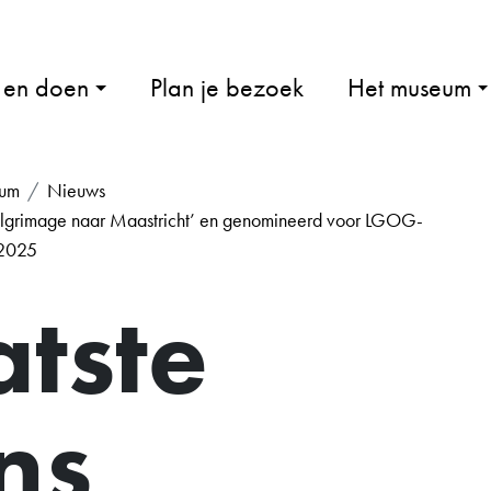
 en doen
Plan je bezoek
Het museum
eum
Nieuws
Pelgrimage naar Maastricht’ en genomineerd voor LGOG-
 2025
atste
ns