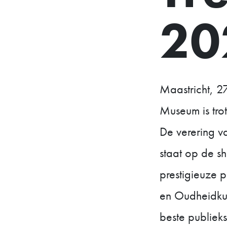
20
Maastricht, 2
Museum is tro
De verering v
staat op de sh
prestigieuze p
en Oudheidku
beste publiek