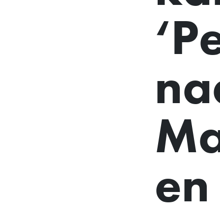
‘P
na
Ma
en