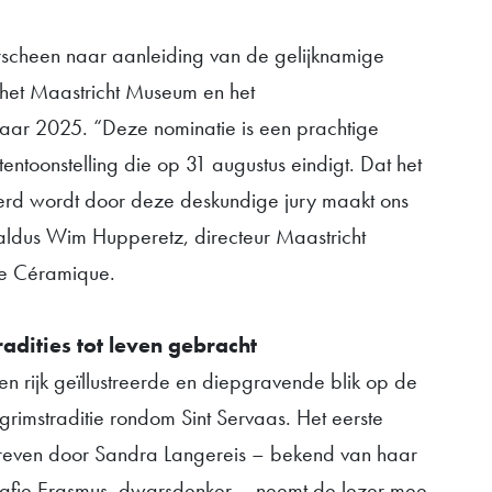
rscheen naar aanleiding van de gelijknamige
n het Maastricht Museum en het
aar 2025. “Deze nominatie is een prachtige
 tentoonstelling die op 31 augustus eindigt. Dat het
d wordt door deze deskundige jury maakt ons
” aldus Wim Hupperetz, directeur Maastricht
e Céramique.
dities tot leven gebracht
en rijk geïllustreerde en diepgravende blik op de
imstraditie rondom Sint Servaas. Het eerste
hreven door Sandra Langereis – bekend van haar
afie Erasmus, dwarsdenker – neemt de lezer mee