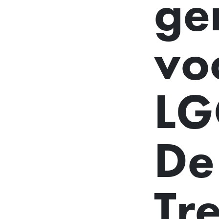
ge
vo
LG
De
Tr