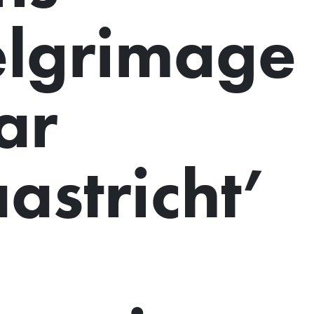
elgrimage
ar
astricht’