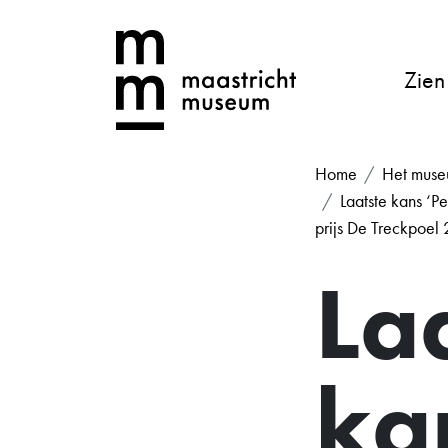
Zien
Home
Het mus
Laatste kans ‘
prijs De Treckpoel
La
ka