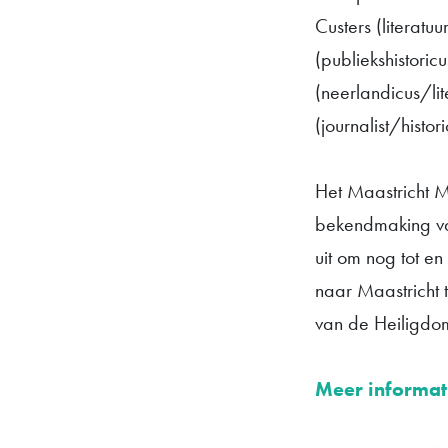
Custers (literatuu
(publiekshistori
(neerlandicus/li
(journalist/histori
Het Maastricht M
bekendmaking va
uit om nog tot en
naar Maastricht 
van de Heiligdom
Meer informati