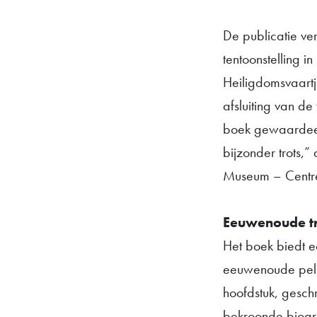
De publicatie ve
tentoonstelling i
Heiligdomsvaartj
afsluiting van de
boek gewaardeer
bijzonder trots,
Museum – Centr
Eeuwenoude tra
Het boek biedt e
eeuwenoude pelgr
hoofdstuk, gesc
bekroonde biogr