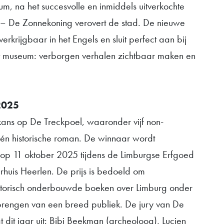
m, na het succesvolle en inmiddels uitverkochte
 – De Zonnekoning verovert de stad. De nieuwe
verkrijgbaar in het Engels en sluit perfect aan bij
t museum: verborgen verhalen zichtbaar maken en
2025
 kans op De Treckpoel, waaronder vijf non-
één historische roman. De winnaar wordt
p 11 oktober 2025 tijdens de Limburgse Erfgoed
rhuis Heerlen. De prijs is bedoeld om
istorisch onderbouwde boeken over Limburg onder
brengen van een breed publiek. De jury van De
 dit jaar uit: Bibi Beekman (archeoloog), Lucien