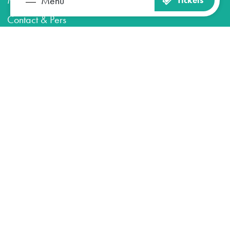
Menu
Tickets
Zien en doen
Plan je bezoek
Contact & Pers
Word vrijwilliger
Het museum
Blijf op de hoogte
Aanmelden nieuwsbrief
Onderdeel van Gemeente Maastricht