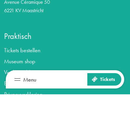
Avenue Céramique 50
6221 KV Maastricht
Praktisch
Tickets bestellen
Museum shop
Veelgestelde vragen
Menu
Tickets
B
ezoekersvoorwaarden
Zien en doen
Plan je bezoek
Privacyverklaring
Het museum
Over ons