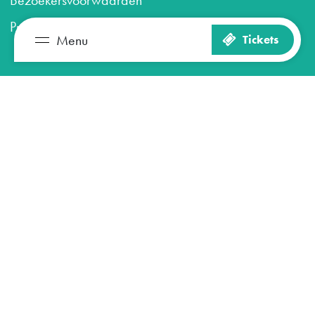
B
ezoekersvoorwaarden
Privacyverklaring
Menu
Tickets
Zien en doen
Plan je bezoek
Over ons
Het museum
Maastricht Museum
Contact & Pers
Word vrijwilliger
Blijf op de hoogte
Aanmelden nieuwsbrief